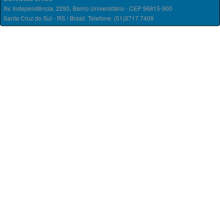
Av. Independência, 2293, Bairro Universitário - CEP 96815-900
Santa Cruz do Sul - RS / Brasil. Telefone: (51)3717.7409