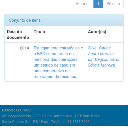
Anterior
1
Póximo
Conjunto de itens:
Data do
Título
Autor(es)
documento
2014
Planejamento estratégico e
Silva, Carlos
o BSC como forma de
Andre Morales
melhoria das operações :
da
;
Begnis, Heron
um estudo de caso em
Sérgio Moreira
uma cooperativa de
reciclagem de resíduos.
Bibliotecas UNISC
Av. Independência, 2293, Bairro Universitário - CEP 96815-900
Santa Cruz do Sul - RS / Brasil. Telefone: (51)3717.7409