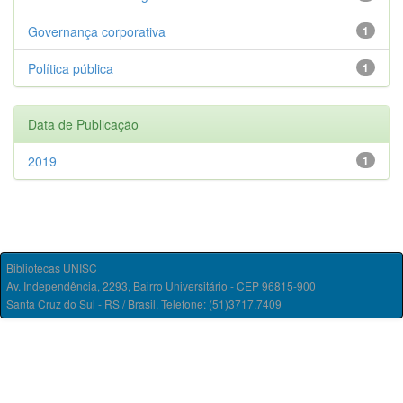
Governança corporativa
1
Política pública
1
Data de Publicação
2019
1
Bibliotecas UNISC
Av. Independência, 2293, Bairro Universitário - CEP 96815-900
Santa Cruz do Sul - RS / Brasil. Telefone: (51)3717.7409