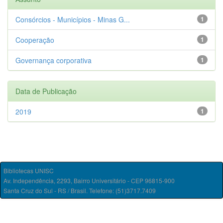
Consórcios - Municípios - Minas G...
1
Cooperação
1
Governança corporativa
1
Data de Publicação
2019
1
Bibliotecas UNISC
Av. Independência, 2293, Bairro Universitário - CEP 96815-900
Santa Cruz do Sul - RS / Brasil. Telefone: (51)3717.7409