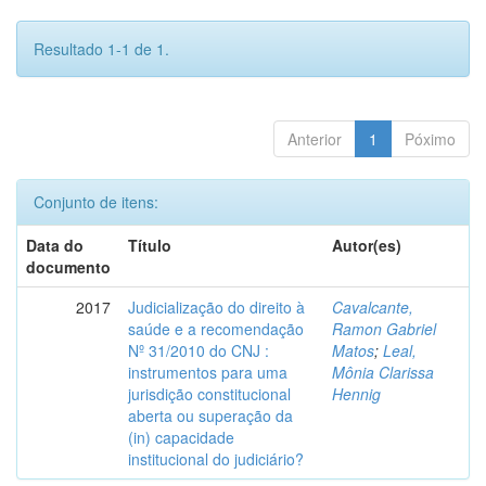
Resultado 1-1 de 1.
Anterior
1
Póximo
Conjunto de itens:
Data do
Título
Autor(es)
documento
2017
Judicialização do direito à
Cavalcante,
saúde e a recomendação
Ramon Gabriel
Nº 31/2010 do CNJ :
Matos
;
Leal,
instrumentos para uma
Mônia Clarissa
jurisdição constitucional
Hennig
aberta ou superação da
(in) capacidade
institucional do judiciário?