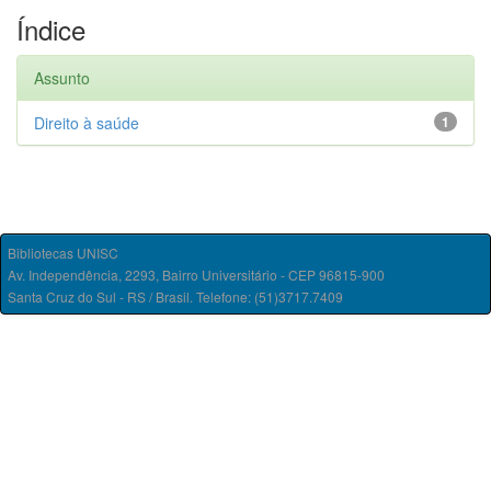
Índice
Assunto
Direito à saúde
1
Bibliotecas UNISC
Av. Independência, 2293, Bairro Universitário - CEP 96815-900
Santa Cruz do Sul - RS / Brasil. Telefone: (51)3717.7409