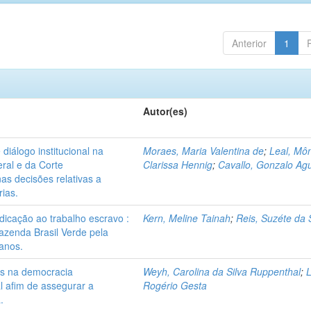
Anterior
1
Autor(es)
diálogo institucional na
Moraes, Maria Valentina de
;
Leal, Mô
ral e da Corte
Clarissa Hennig
;
Cavallo, Gonzalo Agu
as decisões relativas a
rias.
adicação ao trabalho escravo :
Kern, Meline Tainah
;
Reis, Suzéte da 
azenda Brasil Verde pela
anos.
es na democracia
Weyh, Carolina da Silva Ruppenthal
;
L
l afim de assegurar a
Rogério Gesta
.