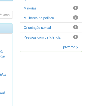
Minorias
1
Póximo
Mulheres na política
1
Orientação sexual
1
Pessoas com deficiência
1
próximo >
nia
ilar
Silva
eal,