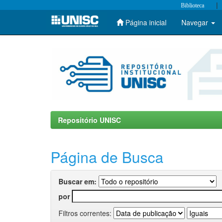
|
Biblioteca
Página inicial
Navegar
Skip
navigation
Repositório UNISC
Página de Busca
Buscar em:
por
Filtros correntes: