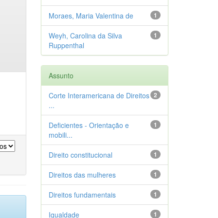
Moraes, Maria Valentina de
1
Weyh, Carolina da Silva
1
Ruppenthal
Assunto
Corte Interamericana de Direitos
2
...
Deficientes - Orientação e
1
mobili...
Direito constitucional
1
Direitos das mulheres
1
Direitos fundamentais
1
Igualdade
1