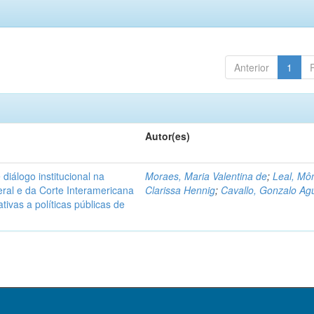
Anterior
1
Autor(es)
diálogo institucional na
Moraes, Maria Valentina de
;
Leal, Mô
ral e da Corte Interamericana
Clarissa Hennig
;
Cavallo, Gonzalo Agu
ivas a políticas públicas de