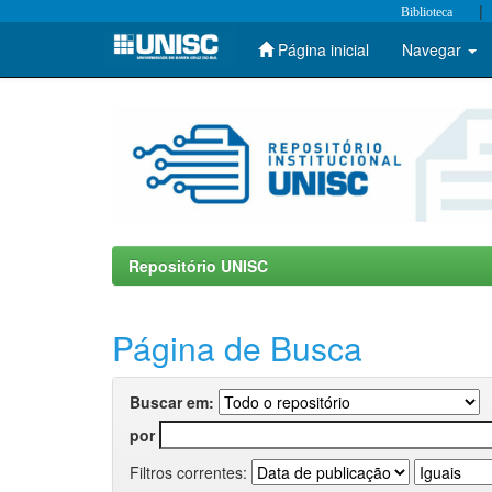
|
Biblioteca
Página inicial
Navegar
Skip
navigation
Repositório UNISC
Página de Busca
Buscar em:
por
Filtros correntes: