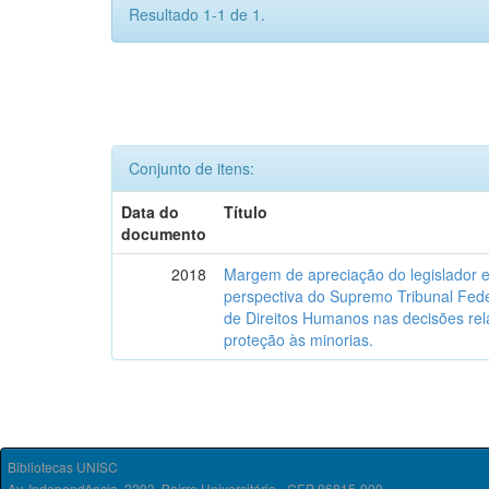
Resultado 1-1 de 1.
Conjunto de itens:
Data do
Título
documento
2018
Margem de apreciação do legislador e 
perspectiva do Supremo Tribunal Fede
de Direitos Humanos nas decisões relat
proteção às minorias.
Bibliotecas UNISC
Av. Independência, 2293, Bairro Universitário - CEP 96815-900