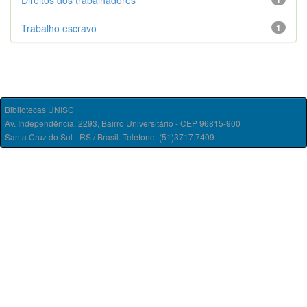
Direitos dos trabalhadores
Trabalho escravo
1
Bibliotecas UNISC
Av. Independência, 2293, Bairro Universitário - CEP 96815-900
Santa Cruz do Sul - RS / Brasil. Telefone: (51)3717.7409