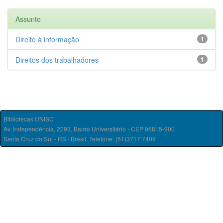
Assunto
Direito à informação
1
Direitos dos trabalhadores
1
Bibliotecas UNISC
Av. Independência, 2293, Bairro Universitário - CEP 96815-900
Santa Cruz do Sul - RS / Brasil. Telefone: (51)3717.7409