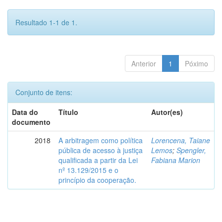
Resultado 1-1 de 1.
Anterior
1
Póximo
Conjunto de itens:
Data do
Título
Autor(es)
documento
2018
A arbitragem como política
Lorencena, Taiane
pública de acesso à justiça
Lemos
;
Spengler,
qualificada a partir da Lei
Fabiana Marion
nº 13.129/2015 e o
princípio da cooperação.