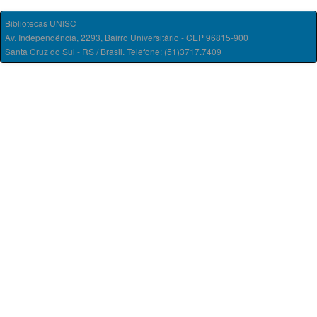
Bibliotecas UNISC
Av. Independência, 2293, Bairro Universitário - CEP 96815-900
Santa Cruz do Sul - RS / Brasil. Telefone: (51)3717.7409