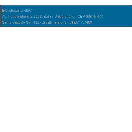
Bibliotecas UNISC
Av. Independência, 2293, Bairro Universitário - CEP 96815-900
Santa Cruz do Sul - RS / Brasil. Telefone: (51)3717.7409