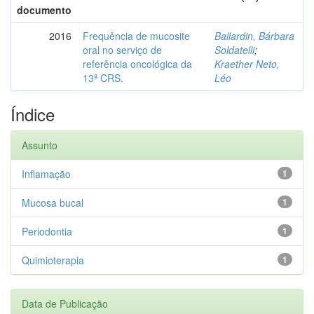
documento
2016
Frequência de mucosite
Ballardin, Bárbara
oral no serviço de
Soldatelli
;
referência oncológica da
Kraether Neto,
13ª CRS.
Léo
Índice
Assunto
Inflamação
1
Mucosa bucal
1
Periodontia
1
Quimioterapia
1
Data de Publicação