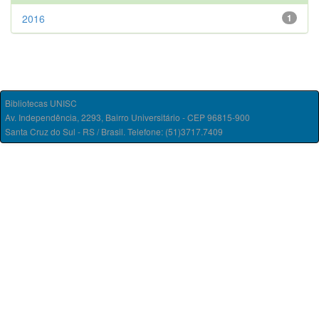
2016
1
Bibliotecas UNISC
Av. Independência, 2293, Bairro Universitário - CEP 96815-900
Santa Cruz do Sul - RS / Brasil. Telefone: (51)3717.7409