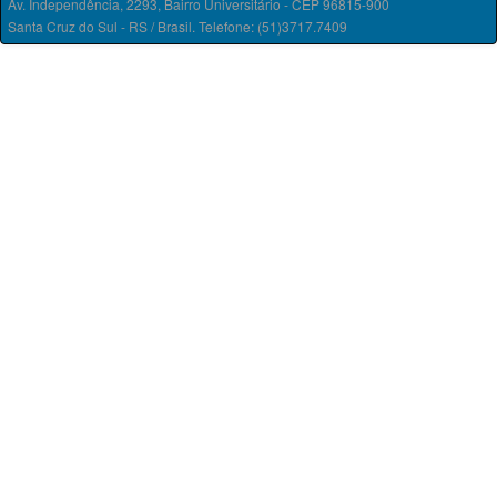
Av. Independência, 2293, Bairro Universitário - CEP 96815-900
Santa Cruz do Sul - RS / Brasil. Telefone: (51)3717.7409