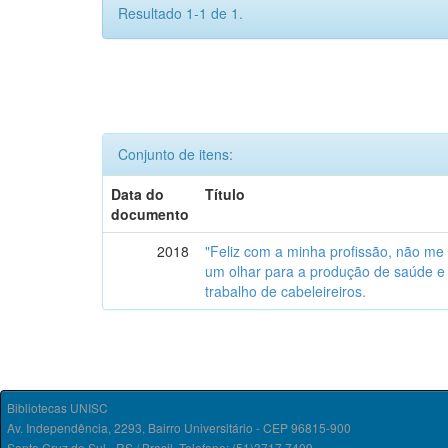
Resultado 1-1 de 1.
Conjunto de itens:
Data do
Título
documento
2018
"Feliz com a minha profissão, não me 
um olhar para a produção de saúde e d
trabalho de cabeleireiros.
Bibliotecas UNISC
Av. Independência, 2293, Bairro Universitário - CEP 96815-900
Santa Cruz do Sul - RS / Brasil. Telefone: (51)3717.7409