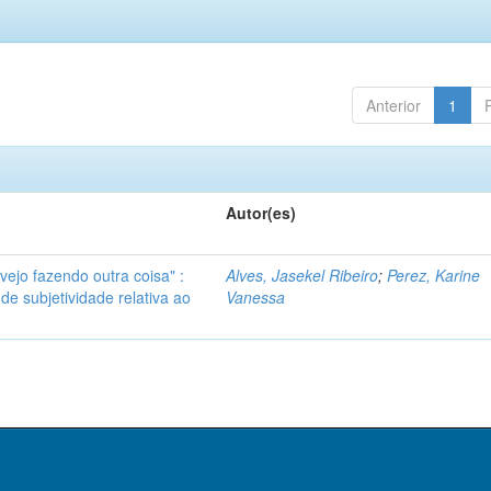
Anterior
1
Autor(es)
vejo fazendo outra coisa" :
Alves, Jasekel Ribeiro
;
Perez, Karine
e subjetividade relativa ao
Vanessa