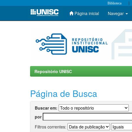
|
Biblioteca
Página inicial
Navegar
Skip
navigation
Repositório UNISC
Página de Busca
Buscar em:
por
Filtros correntes: