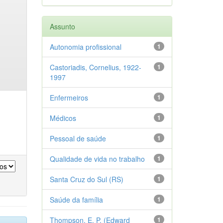
Assunto
Autonomia profissional
1
Castoriadis, Cornelius, 1922-
1
1997
Enfermeiros
1
Médicos
1
Pessoal de saúde
1
Qualidade de vida no trabalho
1
Santa Cruz do Sul (RS)
1
Saúde da família
1
Thompson, E. P. (Edward
1