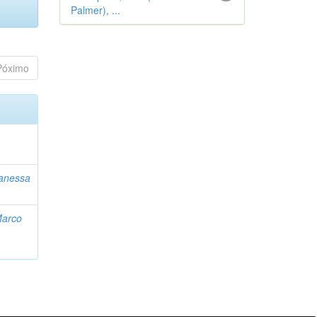
Palmer), ...
Póximo
Vanessa
Marco