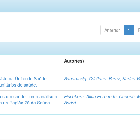
Anterior
1
Autor(es)
Sistema Único de Saúde
Saueressig, Cristiane
;
Perez, Karine 
nitários de saúde.
res em saúde : uma análise a
Fischborn, Aline Fernanda
;
Cadoná, 
lia na Região 28 de Saúde
André