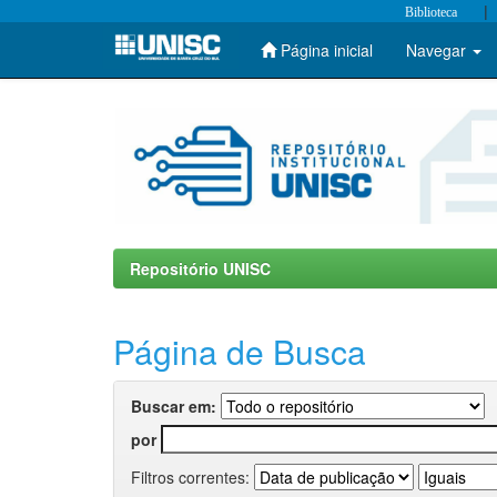
|
Biblioteca
Página inicial
Navegar
Skip
navigation
Repositório UNISC
Página de Busca
Buscar em:
por
Filtros correntes: