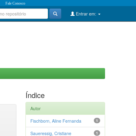
Fale Conosco
Entrar em:
Índice
Autor
Fischborn, Aline Fernanda
1
Saueressig, Cristiane
1