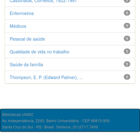
Castoriadis, Cornelius, 1922-1997
1
Enfermeiros
1
Médicos
1
Pessoal de saúde
1
Qualidade de vida no trabalho
1
Saúde da família
1
Thompson, E. P. (Edward Palmer), ...
1
Bibliotecas UNISC
Av. Independência, 2293, Bairro Universitário - CEP 96815-900
Santa Cruz do Sul - RS / Brasil. Telefone: (51)3717.7409