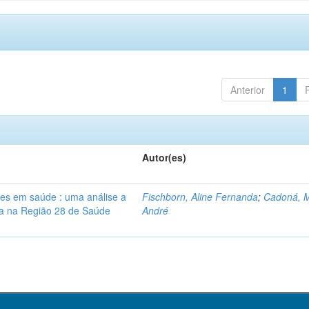
Anterior
1
Autor(es)
res em saúde : uma análise a
Fischborn, Aline Fernanda
;
Cadoná, 
lia na Região 28 de Saúde
André