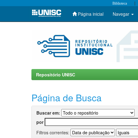
|
Biblioteca
Página inicial
Navegar
Skip
navigation
Repositório UNISC
Página de Busca
Buscar em:
por
Filtros correntes: