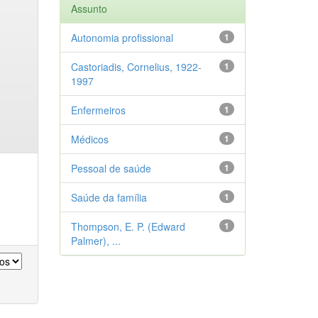
Assunto
Autonomia profissional
1
Castoriadis, Cornelius, 1922-
1
1997
Enfermeiros
1
Médicos
1
Pessoal de saúde
1
Saúde da família
1
Thompson, E. P. (Edward
1
Palmer), ...