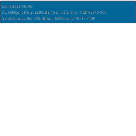
Bibliotecas UNISC
Av. Independência, 2293, Bairro Universitário - CEP 96815-900
Santa Cruz do Sul - RS / Brasil. Telefone: (51)3717.7409