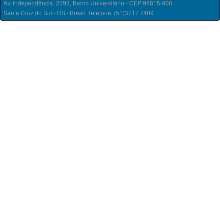
Av. Independência, 2293, Bairro Universitário - CEP 96815-900
Santa Cruz do Sul - RS / Brasil. Telefone: (51)3717.7409