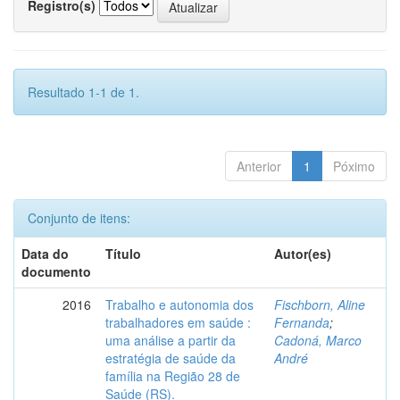
Registro(s)
Resultado 1-1 de 1.
Anterior
1
Póximo
Conjunto de itens:
Data do
Título
Autor(es)
documento
2016
Trabalho e autonomia dos
Fischborn, Aline
trabalhadores em saúde :
Fernanda
;
uma análise a partir da
Cadoná, Marco
estratégia de saúde da
André
família na Região 28 de
Saúde (RS).