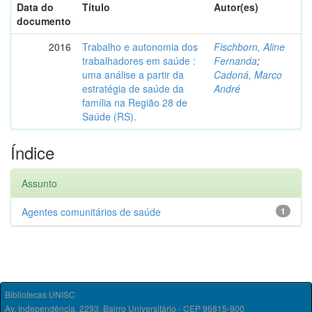
Data do
Título
Autor(es)
documento
2016
Trabalho e autonomia dos
Fischborn, Aline
trabalhadores em saúde :
Fernanda
;
uma análise a partir da
Cadoná, Marco
estratégia de saúde da
André
família na Região 28 de
Saúde (RS).
Índice
Assunto
Agentes comunitários de saúde
1
Bibliotecas UNISC
Av. Independência, 2293, Bairro Universitário - CEP 96815-900