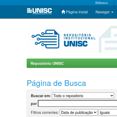
|
Biblioteca
Página inicial
Navegar
Skip
navigation
Repositório UNISC
Página de Busca
Buscar em:
por
Filtros correntes: