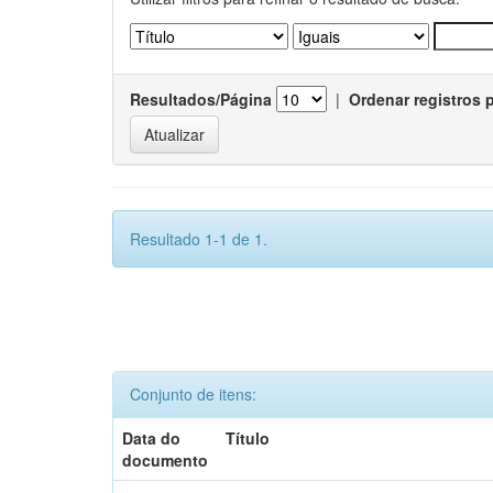
Resultados/Página
|
Ordenar registros 
Resultado 1-1 de 1.
Conjunto de itens:
Data do
Título
documento