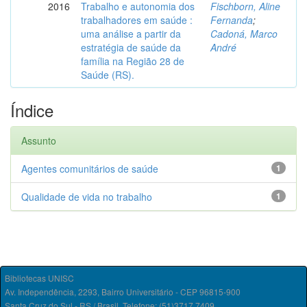
2016
Trabalho e autonomia dos
Fischborn, Aline
trabalhadores em saúde :
Fernanda
;
uma análise a partir da
Cadoná, Marco
estratégia de saúde da
André
família na Região 28 de
Saúde (RS).
Índice
Assunto
Agentes comunitários de saúde
1
Qualidade de vida no trabalho
1
Bibliotecas UNISC
Av. Independência, 2293, Bairro Universitário - CEP 96815-900
Santa Cruz do Sul - RS / Brasil. Telefone: (51)3717.7409