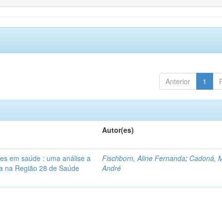
Anterior
1
Autor(es)
res em saúde : uma análise a
Fischborn, Aline Fernanda
;
Cadoná, 
lia na Região 28 de Saúde
André