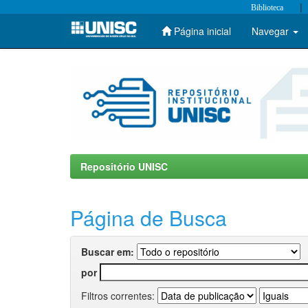
|
Biblioteca
Página inicial
Navegar
Skip
navigation
Repositório UNISC
Página de Busca
Buscar em:
por
Filtros correntes: