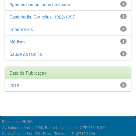
Agentes comunitários de saúde
1
Castoriadis, Cornelius, 1922-1997
1
Enfermeiros
1
Médicos
1
Saúde da família
1
Data de Publicação
2016
1
Bibliotecas UNISC
Av. Independência, 2293, Bairro Universitário - CEP 96815-900
Santa Cruz do Sul - RS / Brasil. Telefone: (51)3717.7409