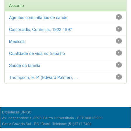
Assunto
Agentes comunitários de saúde
1
Castoriadis, Cornelius, 1922-1997
1
Médicos
1
Qualidade de vida no trabalho
1
Saúde da família
1
Thompson, E. P. (Edward Palmer), ...
1
Bibliotecas UNISC
Av. Independência, 2293, Bairro Universitário - CEP 96815-900
Santa Cruz do Sul - RS / Brasil. Telefone: (51)3717.7409