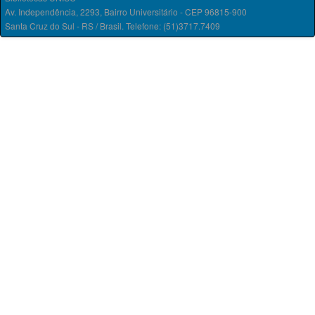
Av. Independência, 2293, Bairro Universitário - CEP 96815-900
Santa Cruz do Sul - RS / Brasil. Telefone: (51)3717.7409