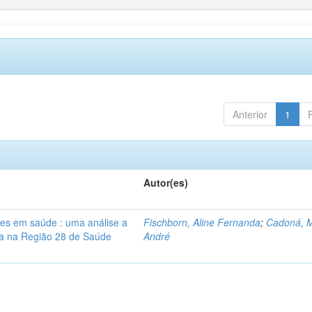
Anterior
1
Autor(es)
res em saúde : uma análise a
Fischborn, Aline Fernanda
;
Cadoná, 
lia na Região 28 de Saúde
André