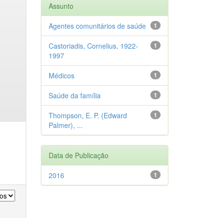
Assunto
Agentes comunitários de saúde
1
Castoriadis, Cornelius, 1922-
1
1997
Médicos
1
Saúde da família
1
Thompson, E. P. (Edward
1
Palmer), ...
Data de Publicação
2016
1