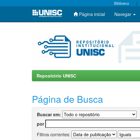
|
Biblioteca
Página inicial
Navegar
Skip
navigation
Repositório UNISC
Página de Busca
Buscar em:
por
Filtros correntes: