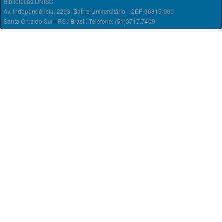
Bibliotecas UNISC
Av. Independência, 2293, Bairro Universitário - CEP 96815-900
Santa Cruz do Sul - RS / Brasil. Telefone: (51)3717.7409