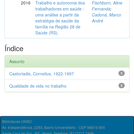
2016
Trabalho e autonomia dos
Fischborn, Aline
trabalhadores em saúde :
Fernanda
;
uma análise a partir da
Cadoná, Marco
estratégia de saúde da
André
família na Região 28 de
Saúde (RS).
Índice
Assunto
Castoriadis, Cornelius, 1922-1997
1
Qualidade de vida no trabalho
1
Bibliotecas UNISC
Av. Independência, 2293, Bairro Universitário - CEP 96815-900
Santa Cruz do Sul - RS / Brasil. Telefone: (51)3717.7409