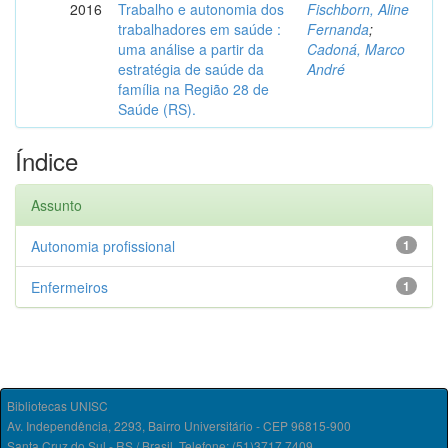
2016
Trabalho e autonomia dos
Fischborn, Aline
trabalhadores em saúde :
Fernanda
;
uma análise a partir da
Cadoná, Marco
estratégia de saúde da
André
família na Região 28 de
Saúde (RS).
Índice
Assunto
Autonomia profissional
1
Enfermeiros
1
Bibliotecas UNISC
Av. Independência, 2293, Bairro Universitário - CEP 96815-900
Santa Cruz do Sul - RS / Brasil. Telefone: (51)3717.7409