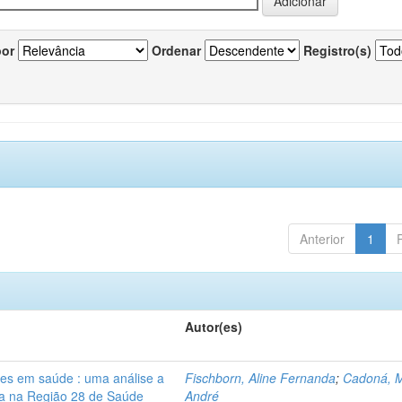
por
Ordenar
Registro(s)
Anterior
1
Autor(es)
res em saúde : uma análise a
Fischborn, Aline Fernanda
;
Cadoná, 
lia na Região 28 de Saúde
André