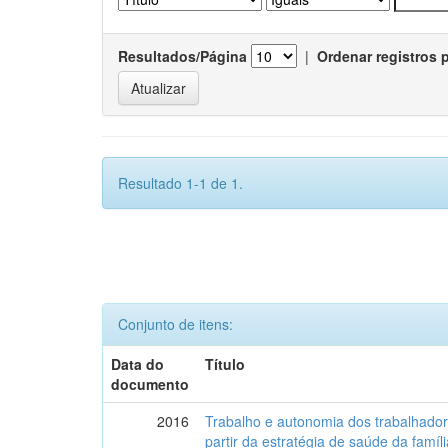
Resultados/Página
|
Ordenar registros 
Resultado 1-1 de 1.
Conjunto de itens:
Data do
Título
documento
2016
Trabalho e autonomia dos trabalhado
partir da estratégia de saúde da famí