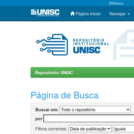
|
Biblioteca
Página inicial
Navegar
Skip
navigation
Repositório UNISC
Página de Busca
Buscar em:
por
Filtros correntes: