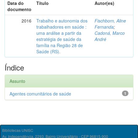
Data do
Título
Autor(es)
documento
2016
Trabalho e autonomia dos
Fischborn, Aline
trabalhadores em saúde :
Fernanda
;
uma análise a partir da
Cadoná, Marco
estratégia de saúde da
André
família na Região 28 de
Saúde (RS).
Índice
Assunto
Agentes comunitários de saúde
1
Bibliotecas UNISC
Av. Independência, 2293, Bairro Universitário - CEP 96815-900