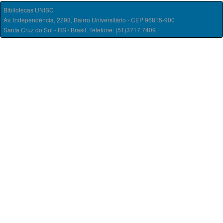
Bibliotecas UNISC
Av. Independência, 2293, Bairro Universitário - CEP 96815-900
Santa Cruz do Sul - RS / Brasil. Telefone: (51)3717.7409