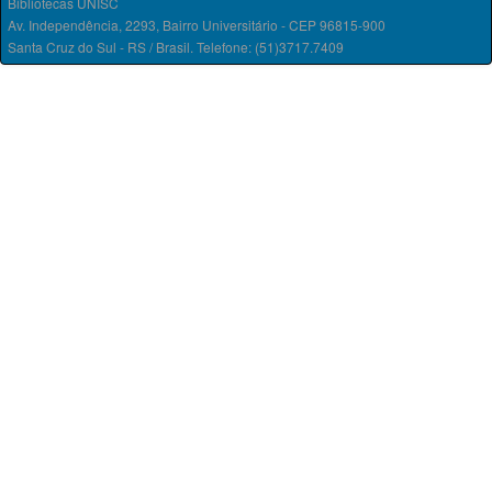
Bibliotecas UNISC
Av. Independência, 2293, Bairro Universitário - CEP 96815-900
Santa Cruz do Sul - RS / Brasil. Telefone: (51)3717.7409