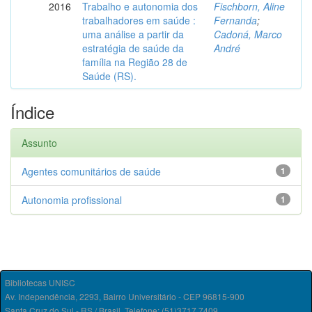
2016
Trabalho e autonomia dos
Fischborn, Aline
trabalhadores em saúde :
Fernanda
;
uma análise a partir da
Cadoná, Marco
estratégia de saúde da
André
família na Região 28 de
Saúde (RS).
Índice
Assunto
Agentes comunitários de saúde
1
Autonomia profissional
1
Bibliotecas UNISC
Av. Independência, 2293, Bairro Universitário - CEP 96815-900
Santa Cruz do Sul - RS / Brasil. Telefone: (51)3717.7409