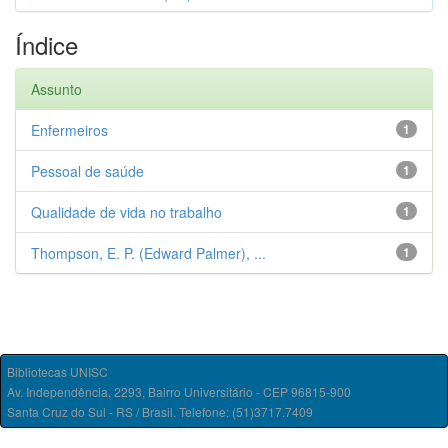
Índice
Assunto
Enfermeiros
1
Pessoal de saúde
1
Qualidade de vida no trabalho
1
Thompson, E. P. (Edward Palmer), ...
1
Bibliotecas UNISC
Av. Independência, 2293, Bairro Universitário - CEP 96815-900
Santa Cruz do Sul - RS / Brasil. Telefone: (51)3717.7409