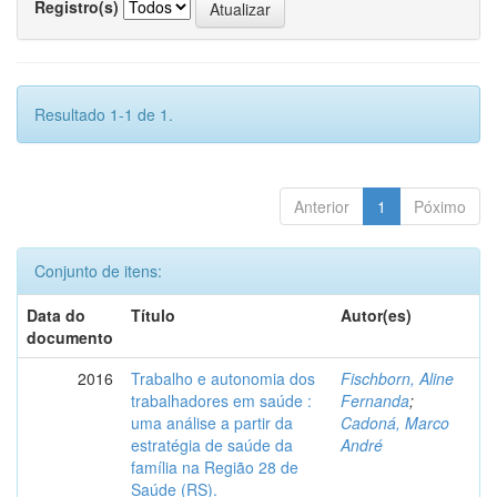
Registro(s)
Resultado 1-1 de 1.
Anterior
1
Póximo
Conjunto de itens:
Data do
Título
Autor(es)
documento
2016
Trabalho e autonomia dos
Fischborn, Aline
trabalhadores em saúde :
Fernanda
;
uma análise a partir da
Cadoná, Marco
estratégia de saúde da
André
família na Região 28 de
Saúde (RS).