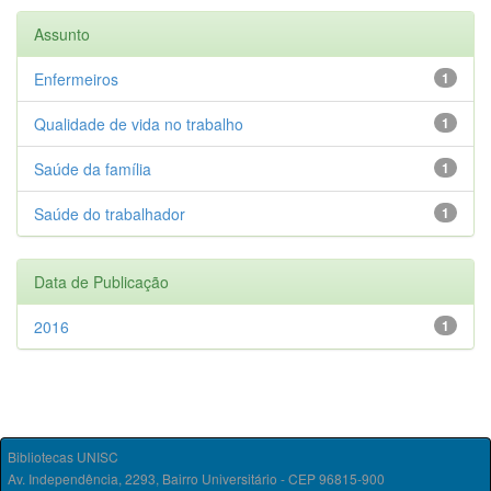
Assunto
Enfermeiros
1
Qualidade de vida no trabalho
1
Saúde da família
1
Saúde do trabalhador
1
Data de Publicação
2016
1
Bibliotecas UNISC
Av. Independência, 2293, Bairro Universitário - CEP 96815-900