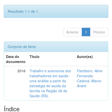
Resultado 1-1 de 1.
Anterior
1
Póximo
Conjunto de itens:
Data do
Título
Autor(es)
documento
2016
Trabalho e autonomia dos
Fischborn, Aline
trabalhadores em saúde :
Fernanda
;
uma análise a partir da
Cadoná, Marco
estratégia de saúde da
André
família na Região 28 de
Saúde (RS).
Índice