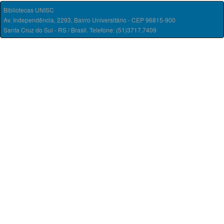
Bibliotecas UNISC
Av. Independência, 2293, Bairro Universitário - CEP 96815-900
Santa Cruz do Sul - RS / Brasil. Telefone: (51)3717.7409