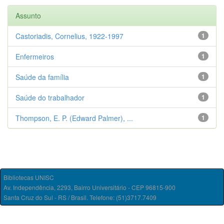
Assunto
Castoriadis, Cornelius, 1922-1997
1
Enfermeiros
1
Saúde da família
1
Saúde do trabalhador
1
Thompson, E. P. (Edward Palmer), ...
1
Bibliotecas UNISC
Av. Independência, 2293, Bairro Universitário - CEP 96815-900
Santa Cruz do Sul - RS / Brasil. Telefone: (51)3717.7409