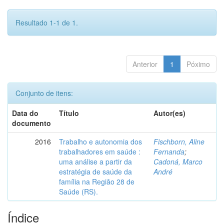
Resultado 1-1 de 1.
Anterior
1
Póximo
Conjunto de itens:
Data do
Título
Autor(es)
documento
2016
Trabalho e autonomia dos
Fischborn, Aline
trabalhadores em saúde :
Fernanda
;
uma análise a partir da
Cadoná, Marco
estratégia de saúde da
André
família na Região 28 de
Saúde (RS).
Índice