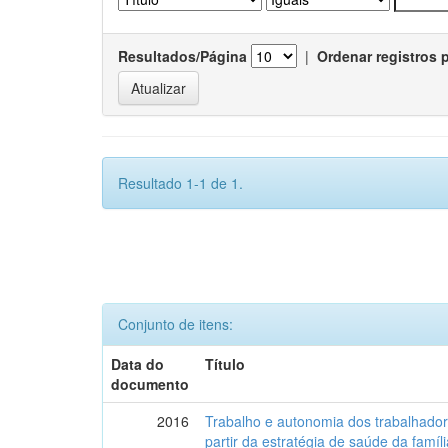
Resultados/Página
|
Ordenar registros 
Resultado 1-1 de 1.
Conjunto de itens:
Data do
Título
documento
2016
Trabalho e autonomia dos trabalhado
partir da estratégia de saúde da famí