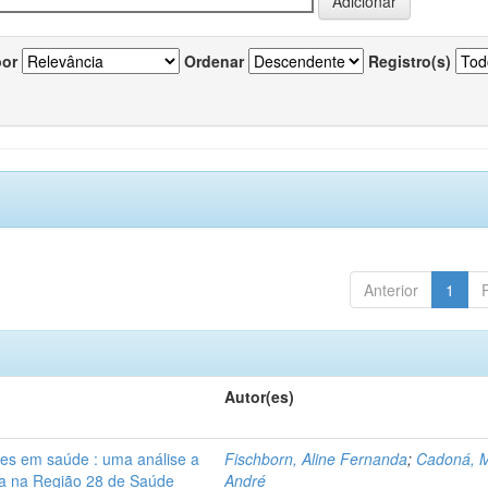
por
Ordenar
Registro(s)
Anterior
1
Autor(es)
res em saúde : uma análise a
Fischborn, Aline Fernanda
;
Cadoná, 
lia na Região 28 de Saúde
André