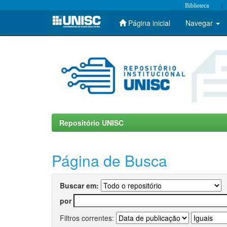
|
Biblioteca
Página inicial
Navegar
Skip
navigation
Repositório UNISC
Página de Busca
Buscar em:
por
Filtros correntes: