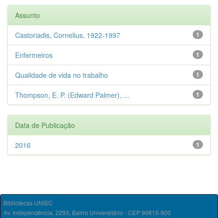
Assunto
Castoriadis, Cornelius, 1922-1997
1
Enfermeiros
1
Qualidade de vida no trabalho
1
Thompson, E. P. (Edward Palmer), ...
1
Data de Publicação
2016
1
Bibliotecas UNISC
Av. Independência, 2293, Bairro Universitário - CEP 96815-900