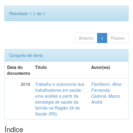
Resultado 1-1 de 1.
Anterior
1
Póximo
Conjunto de itens:
Data do
Título
Autor(es)
documento
2016
Trabalho e autonomia dos
Fischborn, Aline
trabalhadores em saúde :
Fernanda
;
uma análise a partir da
Cadoná, Marco
estratégia de saúde da
André
família na Região 28 de
Saúde (RS).
Índice