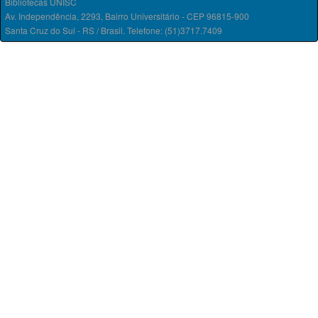
Bibliotecas UNISC
Av. Independência, 2293, Bairro Universitário - CEP 96815-900
Santa Cruz do Sul - RS / Brasil. Telefone: (51)3717.7409