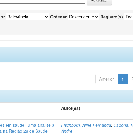
por
Ordenar
Registro(s)
Anterior
1
Autor(es)
res em saúde : uma análise a
Fischborn, Aline Fernanda
;
Cadoná, 
lia na Região 28 de Saúde
André