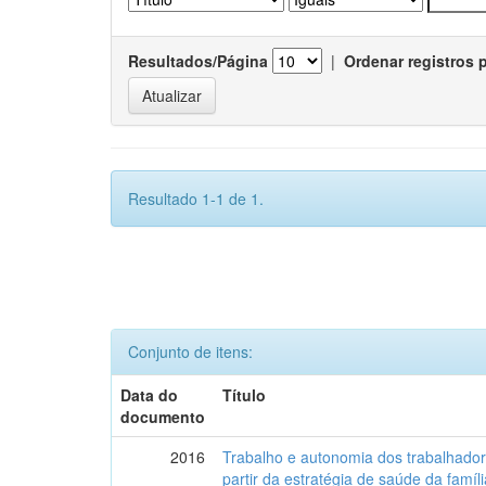
Resultados/Página
|
Ordenar registros 
Resultado 1-1 de 1.
Conjunto de itens:
Data do
Título
documento
2016
Trabalho e autonomia dos trabalhado
partir da estratégia de saúde da famí