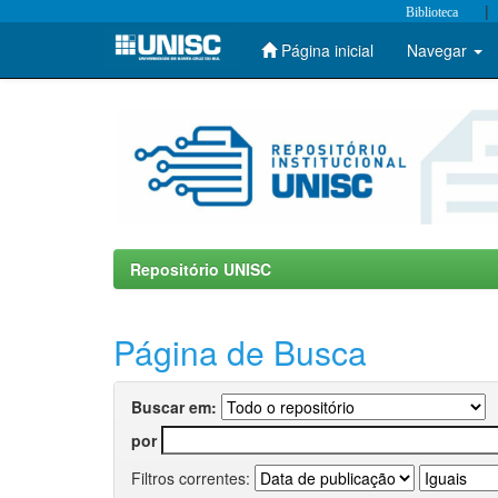
|
Biblioteca
Página inicial
Navegar
Skip
navigation
Repositório UNISC
Página de Busca
Buscar em:
por
Filtros correntes: