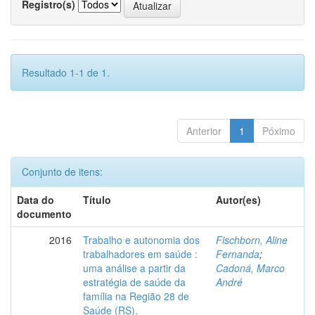
Registro(s)
Resultado 1-1 de 1.
Anterior
1
Póximo
Conjunto de itens:
Data do
Título
Autor(es)
documento
2016
Trabalho e autonomia dos
Fischborn, Aline
trabalhadores em saúde :
Fernanda
;
uma análise a partir da
Cadoná, Marco
estratégia de saúde da
André
família na Região 28 de
Saúde (RS).