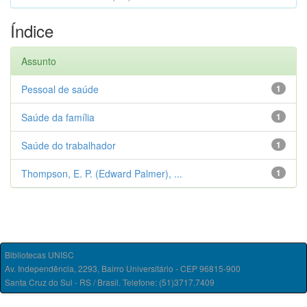
Índice
Assunto
Pessoal de saúde
1
Saúde da família
1
Saúde do trabalhador
1
Thompson, E. P. (Edward Palmer), ...
1
Bibliotecas UNISC
Av. Independência, 2293, Bairro Universitário - CEP 96815-900
Santa Cruz do Sul - RS / Brasil. Telefone: (51)3717.7409