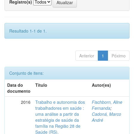
Registro(s)
Resultado 1-1 de 1.
Anterior
1
Póximo
Conjunto de itens:
Data do
Título
Autor(es)
documento
2016
Trabalho e autonomia dos
Fischborn, Aline
trabalhadores em saúde :
Fernanda
;
uma análise a partir da
Cadoná, Marco
estratégia de saúde da
André
família na Região 28 de
Saúde (RS).