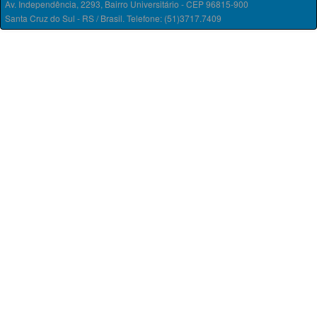
Av. Independência, 2293, Bairro Universitário - CEP 96815-900
Santa Cruz do Sul - RS / Brasil. Telefone: (51)3717.7409