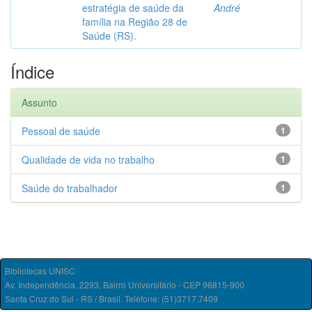
estratégia de saúde da
André
família na Região 28 de
Saúde (RS).
Índice
Assunto
Pessoal de saúde
1
Qualidade de vida no trabalho
1
Saúde do trabalhador
1
Bibliotecas UNISC
Av. Independência, 2293, Bairro Universitário - CEP 96815-900
Santa Cruz do Sul - RS / Brasil. Telefone: (51)3717.7409