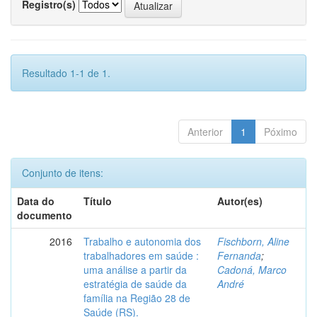
Registro(s)
Resultado 1-1 de 1.
Anterior
1
Póximo
Conjunto de itens:
Data do
Título
Autor(es)
documento
2016
Trabalho e autonomia dos
Fischborn, Aline
trabalhadores em saúde :
Fernanda
;
uma análise a partir da
Cadoná, Marco
estratégia de saúde da
André
família na Região 28 de
Saúde (RS).