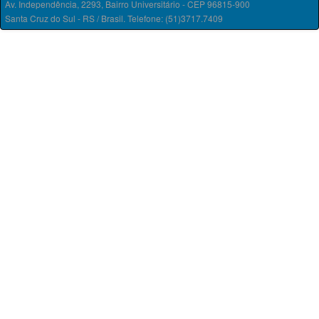
Av. Independência, 2293, Bairro Universitário - CEP 96815-900
Santa Cruz do Sul - RS / Brasil. Telefone: (51)3717.7409