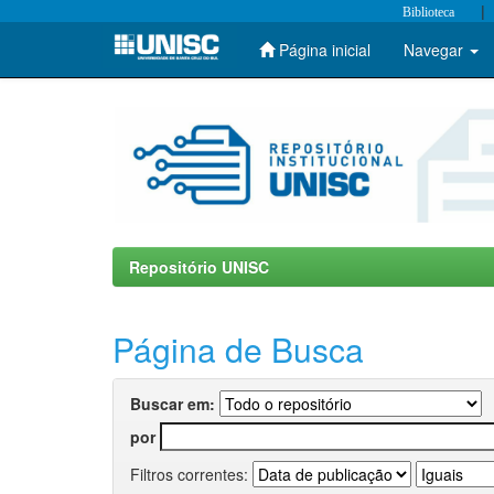
|
Biblioteca
Página inicial
Navegar
Skip
navigation
Repositório UNISC
Página de Busca
Buscar em:
por
Filtros correntes: