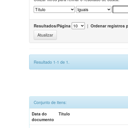
Resultados/Página
|
Ordenar registros 
Resultado 1-1 de 1.
Conjunto de itens:
Data do
Título
documento