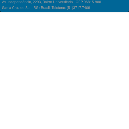
Av. Independência, 2293, Bairro Universitário - CEP 96815-900
Santa Cruz do Sul - RS / Brasil. Telefone: (51)3717.7409