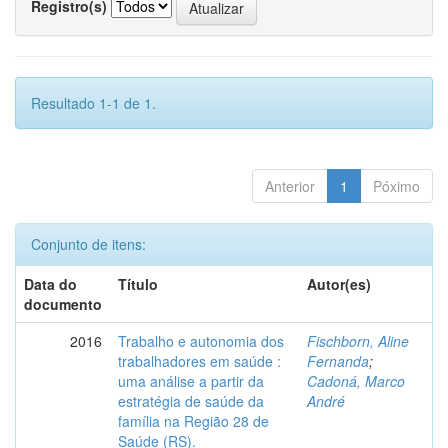
Registro(s)
Resultado 1-1 de 1.
Anterior
1
Póximo
Conjunto de itens:
Data do
Título
Autor(es)
documento
2016
Trabalho e autonomia dos
Fischborn, Aline
trabalhadores em saúde :
Fernanda
;
uma análise a partir da
Cadoná, Marco
estratégia de saúde da
André
família na Região 28 de
Saúde (RS).