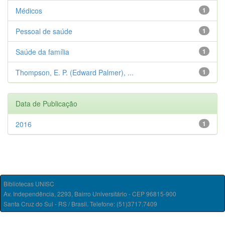
Médicos
1
Pessoal de saúde
1
Saúde da família
1
Thompson, E. P. (Edward Palmer), ...
1
Data de Publicação
2016
1
Bibliotecas UNISC
Av. Independência, 2293, Bairro Universitário - CEP 96815-900
Santa Cruz do Sul - RS / Brasil. Telefone: (51)3717.7409